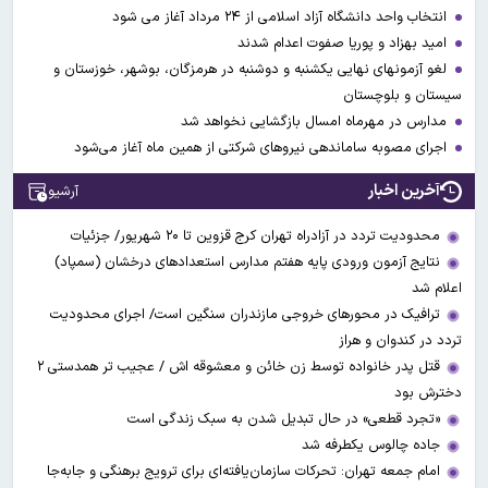
انتخاب واحد دانشگاه آزاد اسلامی از ۲۴ مرداد آغاز می شود
امید بهزاد و پوریا صفوت اعدام شدند
لغو آزمونهای نهایی یکشنبه و دوشنبه در هرمزگان، بوشهر، خوزستان و
سیستان و بلوچستان
مدارس در مهرماه امسال بازگشایی نخواهد شد
اجرای مصوبه ساماندهی نیرو‌های شرکتی از همین ماه آغاز می‌شود
آخرین اخبار
آرشیو
محدودیت تردد در آزادراه تهران کرج قزوین تا ۲۰ شهریور/ جزئیات
نتایج آزمون ورودی پایه هفتم مدارس استعدادهای درخشان (سمپاد)
اعلام شد
ترافیک در محورهای خروجی مازندران سنگین است/ اجرای محدودیت
تردد در کندوان و هراز
قتل پدر خانواده توسط زن خائن و معشوقه اش / عجیب تر همدستی ۲
دخترش بود
«تجرد قطعی» در حال تبدیل شدن به سبک زندگی است
جاده چالوس یکطرفه شد
امام جمعه تهران: تحرکات سازمان‌یافته‌ای برای ترویج برهنگی و جابه‌جا