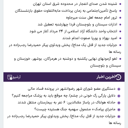
شنیده شدن صدای انفجار در محدوده شرق استان تهران
پاسخ تأمین‌اجتماعی به زمان پرداخت مابه‌التفاوت حقوق بازنشستگان
ترور امام جمعه اهل سنت میرجاوه
ادارات سیستان و بلوچستان فردا چهارشنبه تعطیل شد
انتخاب واحد دانشگاه آزاد اسلامی از ۲۴ مرداد آغاز می شود
امید بهزاد و پوریا صفوت اعدام شدند
جزئیات جدید از قتل یک مداح/ پخش ویدئوی پیکر حمیدرضا رجب‌زاده در
رسانه ها
لغو آزمونهای نهایی یکشنبه و دوشنبه در هرمزگان، بوشهر، خوزستان و
سیستان و بلوچستان
آخرین اخبار
آرشیو
دستگیری عضو شورای شهر رضوانشهر در پرونده فساد مالی
دلایل پارگی رگ خونی در چشم/ چه موقع باید به پزشک مراجعه کنیم؟
حادثه هولناک در پاساژ علاءالدین؛ ۶ نفر به بیمارستان منتقل شدند
ماجرای پیامک « مشمول سهمیه جنگ هستید» چیست؟
جزئیات جدید از قتل یک مداح/ پخش ویدئوی پیکر حمیدرضا رجب‌زاده در
رسانه ها