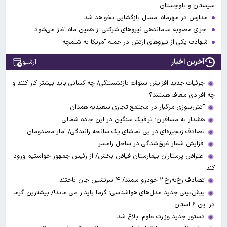
سیستان و بلوچستان
مدارس در مهرماه امسال بازگشایی نخواهد شد
اجرای مصوبه ساماندهی نیرو‌های شرکتی از همین ماه آغاز می‌شود
شهادت یکی از نیروهای ارتش در حمله آمریکا به شلمچه
آخرین اخبار
آرشیو
جزئیات جدید افزایش سنوات بازنشستگی/ چه کسانی باید بیشتر کار کنند و
چه افرادی معاف هستند؟
آتش‌سوزی مرگبار در مجتمع تجاری سعیدیه همدان
هشدار به مسافران؛ ترافیک سنگین در این جاده شمالی
تصادف زنجیره‌ای در پی تماشای یک سانحه رانندگی/ آمار مصدومان
افزایش شمار غرق‌شدگی در ساحل رامسر
اعتراض پرستاران بیمارستان فیاض بخش/ از رئیس جمهور خواستیم ورود
کند
تصادف رخ‌به‌رخ ۲ خودرو سمند/ ۴ سرنشین جان باختند
پیش‌بینی جدید مدل‌های هواشناسی؛ گرما پایدار می ماند!/ بیشترین گرما
در این ۶ استان
دستور جدید وزارت علوم ابلاغ شد