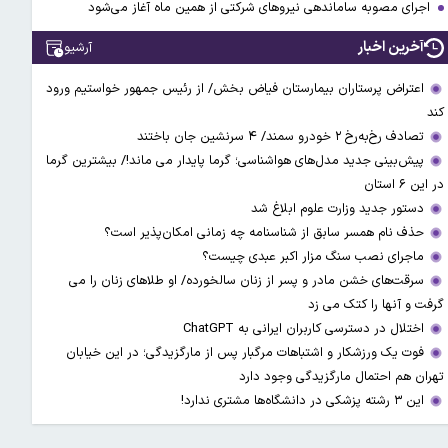
اجرای مصوبه ساماندهی نیرو‌های شرکتی از همین ماه آغاز می‌شود
آخرین اخبار
آرشیو
اعتراض پرستاران بیمارستان فیاض بخش/ از رئیس جمهور خواستیم ورود
کند
تصادف رخ‌به‌رخ ۲ خودرو سمند/ ۴ سرنشین جان باختند
پیش‌بینی جدید مدل‌های هواشناسی؛ گرما پایدار می ماند!/ بیشترین گرما
در این ۶ استان
دستور جدید وزارت علوم ابلاغ شد
حذف نام همسر سابق از شناسنامه چه زمانی امکان‌پذیر است؟
ماجرای نصب سنگ مزار اکبر عبدی چیست؟
سرقت‌های خشن مادر و پسر از زنان سالخورده/ او طلاهای زنان را می
گرفت و آنها را کتک می زد
اختلال در دسترسی کاربران ایرانی به ChatGPT
فوت یک ورزشکار و اشتباهات مرگبار پس از مارگزیدگی؛ در این خیابان
تهران هم احتمال مارگزیدگی وجود دارد
این ۳ رشته پزشکی در دانشگاه‌ها مشتری ندارد!