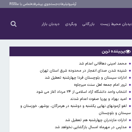
آرشیو
تبلیغات
جستجوی پیشرفته
تماس با ما
RSS
یدبان محیط زیست
بازرگانی
وبگردی
دیدبان بازار
پربیننده ترین
محمد امینی دهاقانی اعدام شد
شنیده شدن صدای انفجار در محدوده شرق استان تهران
ادارات سیستان و بلوچستان فردا چهارشنبه تعطیل شد
ترور امام جمعه اهل سنت میرجاوه
انتخاب واحد دانشگاه آزاد اسلامی از ۲۴ مرداد آغاز می شود
امید بهزاد و پوریا صفوت اعدام شدند
لغو آزمونهای نهایی یکشنبه و دوشنبه در هرمزگان، بوشهر، خوزستان و
سیستان و بلوچستان
ادارات مازندران چهارشنبه هم تعطیل شد
مدارس در مهرماه امسال بازگشایی نخواهد شد