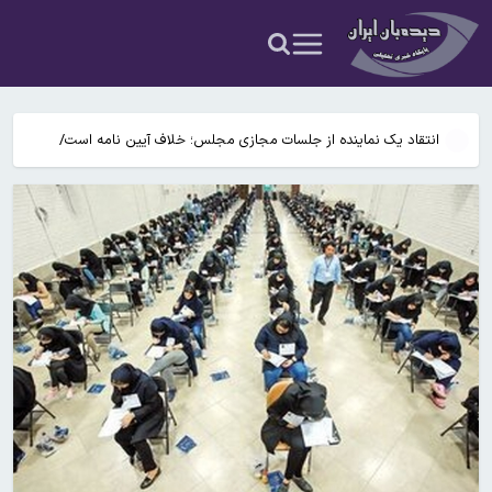
دندان هستند
رئیس اداره حفاظت محیط زیست شهرستان املش؛ثبت تصویر پرنده
کمیاب «هما» در ارتفاعات املش!
پوسته‌پوسته شدن پا نشانه چیست؟
انتقاد یک نماینده از جلسات مجازی مجلس؛ خلاف آیین نامه است/
آشفتگی بازار قیمت‌ها و کارگران تعدیل شده را ما باید کجا از مسئولین
توضیحات رییس سازمان سنجش درباره برگزاری کنکور ۱۴۰۵/ ماجرای
پیگیری کنیم؟
پیامک مشمولان سهمیه جنگ چیست؟
انقلاب دندانپزشکی؛ دانشمندان در حال آزمودن روش‌های رشد دوباره
دندان هستند
رئیس اداره حفاظت محیط زیست شهرستان املش؛ثبت تصویر پرنده
کمیاب «هما» در ارتفاعات املش!
پوسته‌پوسته شدن پا نشانه چیست؟