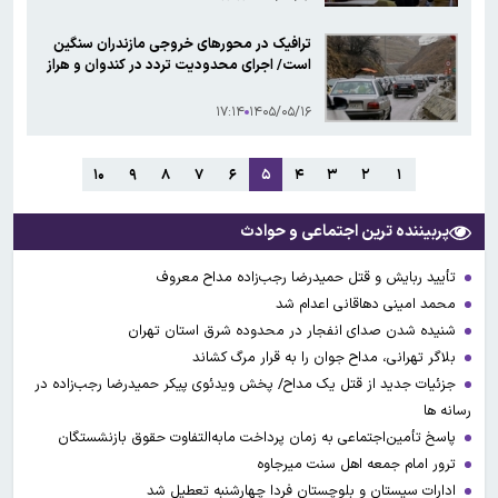
ترافیک در محورهای خروجی مازندران سنگین
است/ اجرای محدودیت تردد در کندوان و هراز
۱۷:۱۴
۱۴۰۵/۰۵/۱۶
۱۰
۹
۸
۷
۶
۵
۴
۳
۲
۱
پربیننده ترین اجتماعی و حوادث
تأیید ربایش و قتل حمیدرضا رجب‌زاده مداح معروف
محمد امینی دهاقانی اعدام شد
شنیده شدن صدای انفجار در محدوده شرق استان تهران
بلاگر تهرانی، مداح جوان را به قرار مرگ کشاند
جزئیات جدید از قتل یک مداح/ پخش ویدئوی پیکر حمیدرضا رجب‌زاده در
رسانه ها
پاسخ تأمین‌اجتماعی به زمان پرداخت مابه‌التفاوت حقوق بازنشستگان
ترور امام جمعه اهل سنت میرجاوه
ادارات سیستان و بلوچستان فردا چهارشنبه تعطیل شد