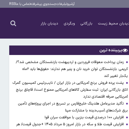
آرشیو
تبلیغات
جستجوی پیشرفته
تماس با ما
RSS
یدبان محیط زیست
بازرگانی
وبگردی
دیدبان بازار
پربیننده ترین
زمان پرداخت معوقات فروردین و اردیبهشت بازنشستگان مشخص شد؟/
کریمی: بازنشستگان توان خرید نان و پنیر هم ندارند؛ حقوق‌ها باید ۲ماه
یک‌بار تغییر کند
پشت پرده فروش برنج آمریکایی در بازار ایران / نایب‌رئیس کمیسیون گمرک
اتاق بازرگانی ایران؛ ثبت سفارش کالاهای آمریکایی ممنوع است/ قاچاق برنج
آمریکایی صرفه اقتصادی ندارد
تأکید مدیرعامل هلدینگ خلیج‌فارس بر تسریع در اجرای پروژه‌های تأمین
برق شرکت‌های آسیب‌دیده با مشارکت مپنا
افزایش ۱۰۰ درصدی قیمت بنزین با موافقت سران قوا
افزایش قیمت طلا و سکه در بازار امروز ۵ مرداد ۱۴۰۵ +جدول قیمت/ هر