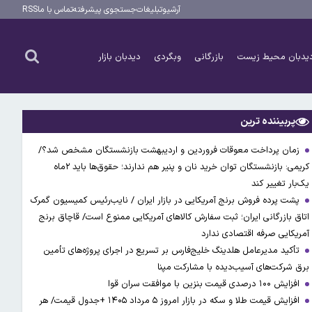
آرشیو
تبلیغات
جستجوی پیشرفته
تماس با ما
RSS
یدبان محیط زیست
بازرگانی
وبگردی
دیدبان بازار
پربیننده ترین
زمان پرداخت معوقات فروردین و اردیبهشت بازنشستگان مشخص شد؟/
کریمی: بازنشستگان توان خرید نان و پنیر هم ندارند؛ حقوق‌ها باید ۲ماه
یک‌بار تغییر کند
پشت پرده فروش برنج آمریکایی در بازار ایران / نایب‌رئیس کمیسیون گمرک
اتاق بازرگانی ایران؛ ثبت سفارش کالاهای آمریکایی ممنوع است/ قاچاق برنج
آمریکایی صرفه اقتصادی ندارد
تأکید مدیرعامل هلدینگ خلیج‌فارس بر تسریع در اجرای پروژه‌های تأمین
برق شرکت‌های آسیب‌دیده با مشارکت مپنا
افزایش ۱۰۰ درصدی قیمت بنزین با موافقت سران قوا
افزایش قیمت طلا و سکه در بازار امروز ۵ مرداد ۱۴۰۵ +جدول قیمت/ هر