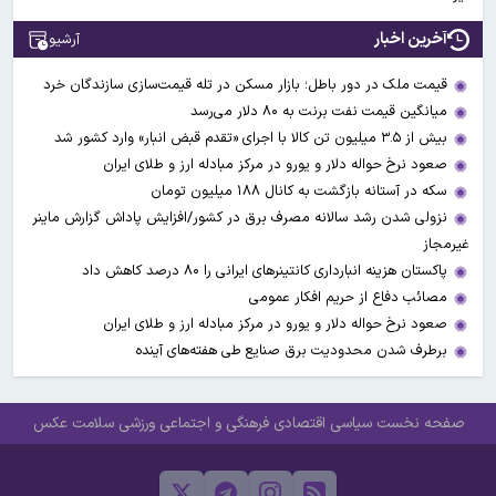
آخرین اخبار
آرشیو
قیمت ملک در دور باطل؛ بازار مسکن در تله قیمت‌سازی سازندگان خرد
میانگین قیمت نفت برنت به ۸۰ دلار می‌رسد
بیش از ۳.۵ میلیون تن کالا با اجرای «تقدم قبض انبار» وارد کشور شد
صعود نرخ حواله دلار و یورو در مرکز مبادله ارز و طلای ایران
سکه در آستانه بازگشت به کانال ۱۸۸ میلیون تومان
نزولی شدن رشد سالانه مصرف برق در کشور/افزایش پاداش گزارش ماینر
غیرمجاز
پاکستان هزینه انبارداری کانتینرهای ایرانی را ۸۰ درصد کاهش داد
مصائب دفاع از حریم افکار عمومی
صعود نرخ حواله دلار و یورو در مرکز مبادله ارز و طلای ایران
برطرف شدن محدودیت‌ برق صنایع طی هفته‌های آینده
صفحه نخست
سیاسی
اقتصادی
فرهنگی و اجتماعی
ورزشی
سلامت
عکس