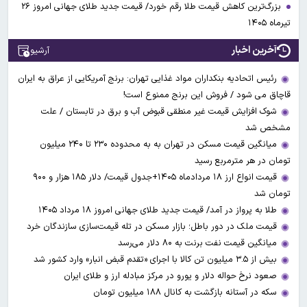
بزرگ‌ترین کاهش قیمت طلا رقم خورد/ قیمت جدید طلای جهانی امروز ۲۶
تیرماه ۱۴۰۵
آخرین اخبار
آرشیو
رئیس اتحادیه بنکداران مواد غذایی تهران: برنج آمریکایی از عراق به ایران
قاچاق می شود / فروش این برنج ممنوع است!
شوک افزایش قیمت غیر منطقی قبوض آب و برق در تابستان / علت
مشخص شد
میانگین قیمت مسکن در تهران به به محدوده ۲۳۰ تا ۲۴۰ میلیون
تومان در هر مترمربع رسید
قیمت انواع ارز ۱۸ مردادماه ۱۴۰۵+جدول قیمت/ دلار ۱۸۵ هزار و ۹۰۰
تومان شد
طلا به پرواز در آمد/ قیمت جدید طلای جهانی امروز ۱۸ مرداد ۱۴۰۵
قیمت ملک در دور باطل؛ بازار مسکن در تله قیمت‌سازی سازندگان خرد
میانگین قیمت نفت برنت به ۸۰ دلار می‌رسد
بیش از ۳.۵ میلیون تن کالا با اجرای «تقدم قبض انبار» وارد کشور شد
صعود نرخ حواله دلار و یورو در مرکز مبادله ارز و طلای ایران
سکه در آستانه بازگشت به کانال ۱۸۸ میلیون تومان