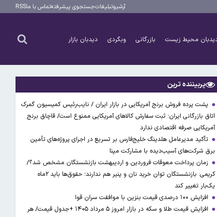
آرشیو
تبلیغات
جستجوی پیشرفته
تماس با ما
RSS
یدبان محیط زیست
بازرگانی
وبگردی
دیدبان بازار
پربیننده ترین
پشت پرده فروش برنج آمریکایی در بازار ایران / نایب‌رئیس کمیسیون گمرک
اتاق بازرگانی ایران؛ ثبت سفارش کالاهای آمریکایی ممنوع است/ قاچاق برنج
آمریکایی صرفه اقتصادی ندارد
تأکید مدیرعامل هلدینگ خلیج‌فارس بر تسریع در اجرای پروژه‌های تأمین
برق شرکت‌های آسیب‌دیده با مشارکت مپنا
زمان پرداخت معوقات فروردین و اردیبهشت بازنشستگان مشخص شد؟/
کریمی: بازنشستگان توان خرید نان و پنیر هم ندارند؛ حقوق‌ها باید ۲ماه
یک‌بار تغییر کند
افزایش ۱۰۰ درصدی قیمت بنزین با موافقت سران قوا
افزایش قیمت طلا و سکه در بازار امروز ۵ مرداد ۱۴۰۵ +جدول قیمت/ هر