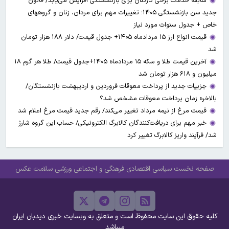
سابقه خدمت برخی کارکنان برای بازنشستگی افزایش می‌یابد/ قانون
جدید سن بازنشستگی ۱۴۰۵؛ تغییرات مهم برای مردان، زنان و گروههای
خاص + جدول سنوات مورد نیاز
قیمت انواع ارز ۱۵ مردادماه ۱۴۰۵+ جدول قیمت/ دلار ۱۸۸ هزار تومان
شد
آخرین قیمت طلا و سکه ۱۵ مردادماه ۱۴۰۵+جدول قیمت/ طلا هر گرم ۱۸
میلیون و ۶۱۸ هزار تومان شد
جزییات جدید از پرداخت معوقات فروردین و اردیبهشت بازنشستگان/
بالاخره زمان پرداخت معوقات مشخص شد؟
قیمت مرغ از نیمه مرداد تغییر می‌کند/ رقم جدید قیمت مرغ اعلام شد
خبر مهم برای دریافت‌کنندگان کالابرگ الکترونیکی/ حساب این گروه شارژ
شد/ فرآیند واریز کالابرگ تغییر کرد
صفحه نخست
سیاسی
اقتصادی
فرهنگی و اجتماعی
ورزشی
سلامت
عکس
کلیه حقوق این سایت محفوظ است و متعلق به وبسایت خبری دیدبان ایران
میباشد