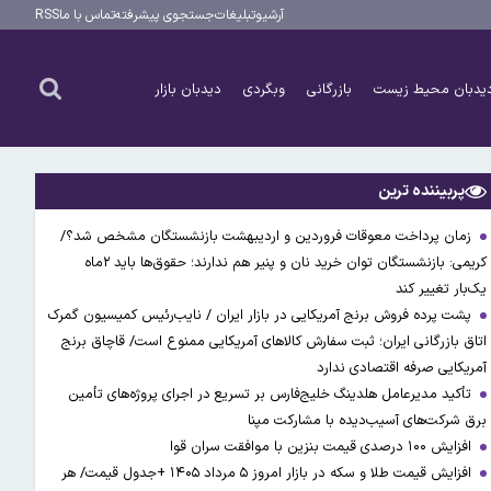
آرشیو
تبلیغات
جستجوی پیشرفته
تماس با ما
RSS
یدبان محیط زیست
بازرگانی
وبگردی
دیدبان بازار
پربیننده ترین
زمان پرداخت معوقات فروردین و اردیبهشت بازنشستگان مشخص شد؟/
کریمی: بازنشستگان توان خرید نان و پنیر هم ندارند؛ حقوق‌ها باید ۲ماه
یک‌بار تغییر کند
پشت پرده فروش برنج آمریکایی در بازار ایران / نایب‌رئیس کمیسیون گمرک
اتاق بازرگانی ایران؛ ثبت سفارش کالاهای آمریکایی ممنوع است/ قاچاق برنج
آمریکایی صرفه اقتصادی ندارد
تأکید مدیرعامل هلدینگ خلیج‌فارس بر تسریع در اجرای پروژه‌های تأمین
برق شرکت‌های آسیب‌دیده با مشارکت مپنا
افزایش ۱۰۰ درصدی قیمت بنزین با موافقت سران قوا
افزایش قیمت طلا و سکه در بازار امروز ۵ مرداد ۱۴۰۵ +جدول قیمت/ هر