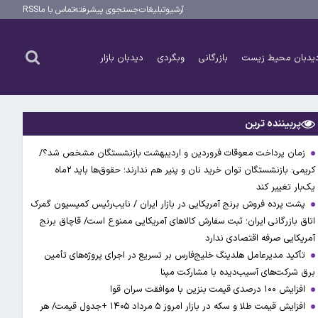
آرشیو
تبلیغات
جستجوی پیشرفته
تماس با ما
RSS
یدبان محیط زیست
بازرگانی
وبگردی
دیدبان بازار
پربیننده ترین
زمان پرداخت معوقات فروردین و اردیبهشت بازنشستگان مشخص شد؟/
کریمی: بازنشستگان توان خرید نان و پنیر هم ندارند؛ حقوق‌ها باید ۲ماه
یک‌بار تغییر کند
پشت پرده فروش برنج آمریکایی در بازار ایران / نایب‌رئیس کمیسیون گمرک
اتاق بازرگانی ایران؛ ثبت سفارش کالاهای آمریکایی ممنوع است/ قاچاق برنج
آمریکایی صرفه اقتصادی ندارد
تأکید مدیرعامل هلدینگ خلیج‌فارس بر تسریع در اجرای پروژه‌های تأمین
برق شرکت‌های آسیب‌دیده با مشارکت مپنا
افزایش ۱۰۰ درصدی قیمت بنزین با موافقت سران قوا
افزایش قیمت طلا و سکه در بازار امروز ۵ مرداد ۱۴۰۵ +جدول قیمت/ هر