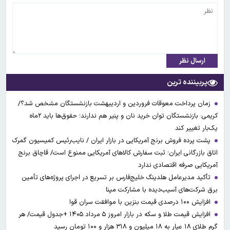
ارسال نظر
پربیننده ترین
زمان پرداخت معوقات فروردین و اردیبهشت بازنشستگان مشخص شد؟/
کریمی: بازنشستگان توان خرید نان و پنیر هم ندارند؛ حقوق‌ها باید ۲ماه
یک‌بار تغییر کند
پشت پرده فروش برنج آمریکایی در بازار ایران / نایب‌رئیس کمیسیون گمرک
اتاق بازرگانی ایران؛ ثبت سفارش کالاهای آمریکایی ممنوع است/ قاچاق برنج
آمریکایی صرفه اقتصادی ندارد
تأکید مدیرعامل هلدینگ خلیج‌فارس بر تسریع در اجرای پروژه‌های تأمین
برق شرکت‌های آسیب‌دیده با مشارکت مپنا
افزایش ۱۰۰ درصدی قیمت بنزین با موافقت سران قوا
افزایش قیمت طلا و سکه در بازار امروز ۵ مرداد ۱۴۰۵ +جدول قیمت/ هر
گرم طلای ۱۸ عیار به ۱۸ میلیون و ۳۱۸ هزار و ۱۰۰ تومان رسید