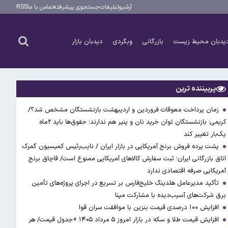
آرشیو
تبلیغات
جستجوی پیشرفته
تماس با ما
RSS
یدبان محیط زیست
بازرگانی
وبگردی
دیدبان بازار
پربیننده ترین
زمان پرداخت معوقات فروردین و اردیبهشت بازنشستگان مشخص شد؟/
کریمی: بازنشستگان توان خرید نان و پنیر هم ندارند؛ حقوق‌ها باید ۲ماه
یک‌بار تغییر کند
پشت پرده فروش برنج آمریکایی در بازار ایران / نایب‌رئیس کمیسیون گمرک
اتاق بازرگانی ایران؛ ثبت سفارش کالاهای آمریکایی ممنوع است/ قاچاق برنج
آمریکایی صرفه اقتصادی ندارد
تأکید مدیرعامل هلدینگ خلیج‌فارس بر تسریع در اجرای پروژه‌های تأمین
برق شرکت‌های آسیب‌دیده با مشارکت مپنا
افزایش ۱۰۰ درصدی قیمت بنزین با موافقت سران قوا
افزایش قیمت طلا و سکه در بازار امروز ۵ مرداد ۱۴۰۵ +جدول قیمت/ هر