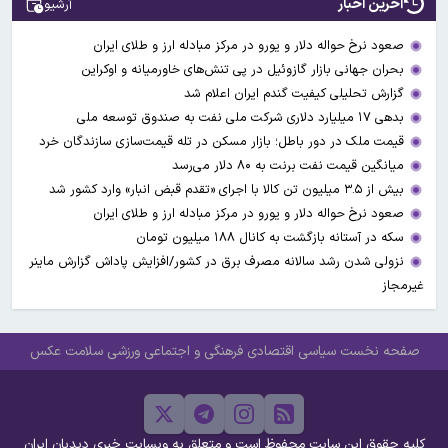
آخرین اخبار
آرشیو
صعود نرخ حواله دلار و یورو در مرکز مبادله ارز و طلای ایران
بحران جهانی بازار گازوئیل در پی تنش‌های خاورمیانه و اوکراین
گزارش تحلیلی کیفیت گندم ایران اعلام شد
بدهی ۱۷ میلیارد دلاری شرکت ملی نفت به صندوق توسعه ملی
قیمت ملک در دور باطل؛ بازار مسکن در تله قیمت‌سازی سازندگان خرد
میانگین قیمت نفت برنت به ۸۰ دلار می‌رسد
بیش از ۳.۵ میلیون تن کالا با اجرای «تقدم قبض انبار» وارد کشور شد
صعود نرخ حواله دلار و یورو در مرکز مبادله ارز و طلای ایران
سکه در آستانه بازگشت به کانال ۱۸۸ میلیون تومان
نزولی شدن رشد سالانه مصرف برق در کشور/افزایش پاداش گزارش ماینر
غیرمجاز
صفحه نخست
سیاسی
اقتصادی
فرهنگی و اجتماعی
ورزشی
سلامت
عکس
کلیه حقوق این سایت محفوظ است و متعلق به وبسایت خبری دیدبان ایران