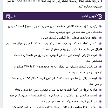
وزارت نفت، نهاد ریاست جمهوری را به پرداخت ۱۳۸.۰۰۰.۰۰۰.۰۰۰.۰۰۰ تومان
خسارت محکوم کرد!
آخرین اخبار
آرشیو
رئیس اتاق اصناف کاشان: کاشت ناخن بدون مجوز ممنوع است / برخی
خدمات ناخن مداخله در امور پزشکی است
اعلام مخالفت مجلس با افزایش قیمت بنزین
رئیس اتحادیه بنکداران مواد غذایی تهران: برنج آمریکایی از عراق به ایران
قاچاق می شود / فروش این برنج ممنوع است!
شوک افزایش قیمت غیر منطقی قبوض آب و برق در تابستان / علت
مشخص شد
میانگین قیمت مسکن در تهران به به محدوده ۲۳۰ تا ۲۴۰ میلیون
تومان در هر مترمربع رسید
قیمت انواع ارز ۱۸ مردادماه ۱۴۰۵+جدول قیمت/ دلار ۱۸۵ هزار و ۹۰۰
تومان شد
طلا به پرواز در آمد/ قیمت جدید طلای جهانی امروز ۱۸ مرداد ۱۴۰۵
قیمت ملک در دور باطل؛ بازار مسکن در تله قیمت‌سازی سازندگان خرد
میانگین قیمت نفت برنت به ۸۰ دلار می‌رسد
بیش از ۳.۵ میلیون تن کالا با اجرای «تقدم قبض انبار» وارد کشور شد