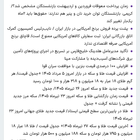
زمان پرداخت معوقات فروردین و اردیبهشت بازنشستگان مشخص شد؟/
کریمی: بازنشستگان توان خرید نان و پنیر هم ندارند؛ حقوق‌ها باید ۲ماه
یک‌بار تغییر کند
پشت پرده فروش برنج آمریکایی در بازار ایران / نایب‌رئیس کمیسیون گمرک
اتاق بازرگانی ایران؛ ثبت سفارش کالاهای آمریکایی ممنوع است/ قاچاق برنج
آمریکایی صرفه اقتصادی ندارد
تأکید مدیرعامل هلدینگ خلیج‌فارس بر تسریع در اجرای پروژه‌های تأمین
برق شرکت‌های آسیب‌دیده با مشارکت مپنا
افزایش ۱۰۰ درصدی قیمت بنزین با موافقت سران قوا
افزایش قیمت طلا و سکه در بازار امروز ۵ مرداد ۱۴۰۵ +جدول قیمت/ هر
گرم طلای ۱۸ عیار به ۱۸ میلیون و ۳۱۸ هزار و ۱۰۰ تومان رسید
قیمت جدید طلا و سکه امروز ۲۶ تیرماه ۱۴۰۵/ جدول
قیمت زمان بازگشایی طلا و سکه امروز ۲۳ تیرماه ۱۴۰۵/ سکه مرز جدید
قیمتی را نشانه گرفت + جدول
طلا در پایین‌ترین سطح قیمتی ایستاد/ قیمت جدید طلای جهانی امروز ۲۳
تیرماه ۱۴۰۵
آخرین قیمت طلا و سکه ۲۷ تیرماه ۱۴۰۵+ جدول قیمت / طلا ۱۸ عیار ۱۸
میلیون و ۷۹۵ هزار تومان و سکه ۱۸۸ میلیون و ۵۰۰ هزار تومان شد