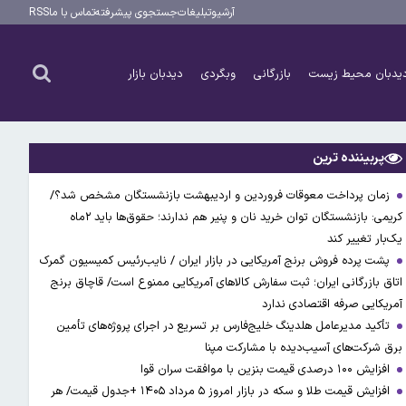
آرشیو
تبلیغات
جستجوی پیشرفته
تماس با ما
RSS
یدبان محیط زیست
بازرگانی
وبگردی
دیدبان بازار
پربیننده ترین
زمان پرداخت معوقات فروردین و اردیبهشت بازنشستگان مشخص شد؟/
کریمی: بازنشستگان توان خرید نان و پنیر هم ندارند؛ حقوق‌ها باید ۲ماه
یک‌بار تغییر کند
پشت پرده فروش برنج آمریکایی در بازار ایران / نایب‌رئیس کمیسیون گمرک
اتاق بازرگانی ایران؛ ثبت سفارش کالاهای آمریکایی ممنوع است/ قاچاق برنج
آمریکایی صرفه اقتصادی ندارد
تأکید مدیرعامل هلدینگ خلیج‌فارس بر تسریع در اجرای پروژه‌های تأمین
برق شرکت‌های آسیب‌دیده با مشارکت مپنا
افزایش ۱۰۰ درصدی قیمت بنزین با موافقت سران قوا
افزایش قیمت طلا و سکه در بازار امروز ۵ مرداد ۱۴۰۵ +جدول قیمت/ هر