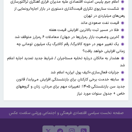
اعلام جرم پلیس امنیت اقتصادی علیه مدیران فراری آهنگری تراکتورسازی
شکست سناریوی تکراری قیمت‌گذاری دستوری در بازار اجاره/رونمایی از
رهن‌های میلیاردی در تهران
قیمت نفت صعودی ماند
طلا در مسیر ثبت بالاترین افزایش قیمت هفته
آخرین وضعیت بازار رمزارزها در جهان/ معاملات ۶ رمزارز متوقف شد
یک تغییر مهم در حوزه کالابرگ/ رقم کالابرگ یک میلیون تومانی چه
زمانی افزایش خواهد یافت؟
هشدار به مالکان درباره تخلیه مستاجران / شرایط جدید تمدید اجاره اعلام
شد
جزئیات فعال‌سازی «کیف پول ایران» اعلام شد
سابقه خدمت برخی کارکنان برای بازنشستگی افزایش می‌یابد/ قانون
جدید سن بازنشستگی ۱۴۰۵؛ تغییرات مهم برای مردان، زنان و گروههای
خاص + جدول سنوات مورد نیاز
صفحه نخست
سیاسی
اقتصادی
فرهنگی و اجتماعی
ورزشی
سلامت
عکس