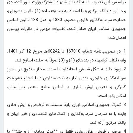
بر اساس این تصویب‌نامه که به پیشنهاد مشترک وزارت امور اقتصادی
و دارایی و بانک مرکزی و با استناد به بند «و» ماده (1) قانون تشویق و
حمایت سرمایه‌گذاری خارجی مصوب 1380 و اصل 138 قانون اساسی
جمهوری اسلامی ایران صادر شده، تغییرات مهمی در مقررات پیشین
اعمال شد:
1. در تصویب‌نامه شماره 167010 تا 60242هـ مورخ 12 آذر 1401،
واژه «فلزات گرانبها» در بندهای (1) و (3) صرفاً به «طلا» اصلاح شد.
2. ورود طلا به شکل شمش استاندارد تا سقف مجاز مندرج در مجوز
سرمایه‌گذاری خارجی، بدون نیاز به ثبت سفارش و با انجام تشریفات
گمرکی و تعیین ارزش آماری بر اساس منابع معتبر بین‌المللی،
امکان‌پذیر است.
3. گمرک جمهوری اسلامی ایران باید مستندات ترخیص و ارزش طلای
وارده را به سازمان سرمایه‌گذاری و کمک‌های اقتصادی و فنی ایران و
بانک مرکزی ارائه کند.
4. عرضه و فروش طلای وارده فقط در **مرکز مبادله ارز و طلا** یا