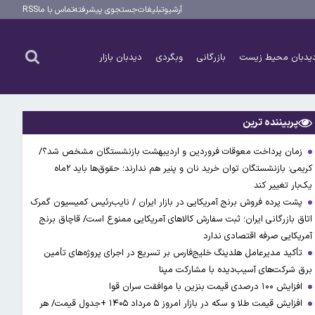
آرشیو
تبلیغات
جستجوی پیشرفته
تماس با ما
RSS
یدبان محیط زیست
بازرگانی
وبگردی
دیدبان بازار
پربیننده ترین
زمان پرداخت معوقات فروردین و اردیبهشت بازنشستگان مشخص شد؟/
کریمی: بازنشستگان توان خرید نان و پنیر هم ندارند؛ حقوق‌ها باید ۲ماه
یک‌بار تغییر کند
پشت پرده فروش برنج آمریکایی در بازار ایران / نایب‌رئیس کمیسیون گمرک
اتاق بازرگانی ایران؛ ثبت سفارش کالاهای آمریکایی ممنوع است/ قاچاق برنج
آمریکایی صرفه اقتصادی ندارد
تأکید مدیرعامل هلدینگ خلیج‌فارس بر تسریع در اجرای پروژه‌های تأمین
برق شرکت‌های آسیب‌دیده با مشارکت مپنا
افزایش ۱۰۰ درصدی قیمت بنزین با موافقت سران قوا
افزایش قیمت طلا و سکه در بازار امروز ۵ مرداد ۱۴۰۵ +جدول قیمت/ هر