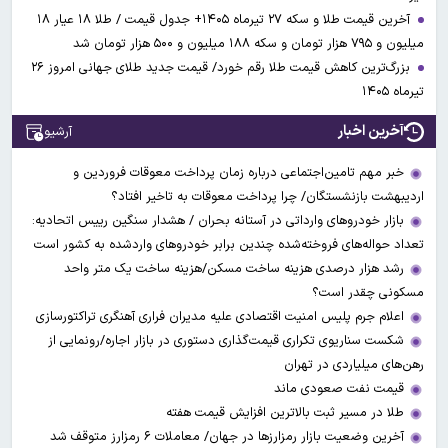
آخرین قیمت طلا و سکه ۲۷ تیرماه ۱۴۰۵+ جدول قیمت / طلا ۱۸ عیار ۱۸
میلیون و ۷۹۵ هزار تومان و سکه ۱۸۸ میلیون و ۵۰۰ هزار تومان شد
بزرگ‌ترین کاهش قیمت طلا رقم خورد/ قیمت جدید طلای جهانی امروز ۲۶
تیرماه ۱۴۰۵
آخرین اخبار
آرشیو
خبر مهم تامین‌اجتماعی درباره زمان پرداخت معوقات فروردین و
اردیبهشت بازنشستگان/ چرا پرداخت معوقات به تاخیر افتاد؟
بازار خودروهای وارداتی در آستانه بحران / هشدار سنگین رییس اتحادیه:
تعداد حواله‌های فروخته‌شده چندین برابر خودروهای واردشده به کشور است
رشد هزار درصدی هزینه ساخت مسکن/هزینه ساخت یک متر واحد
مسکونی چقدر است؟
اعلام جرم پلیس امنیت اقتصادی علیه مدیران فراری آهنگری تراکتورسازی
شکست سناریوی تکراری قیمت‌گذاری دستوری در بازار اجاره/رونمایی از
رهن‌های میلیاردی در تهران
قیمت نفت صعودی ماند
طلا در مسیر ثبت بالاترین افزایش قیمت هفته
آخرین وضعیت بازار رمزارزها در جهان/ معاملات ۶ رمزارز متوقف شد