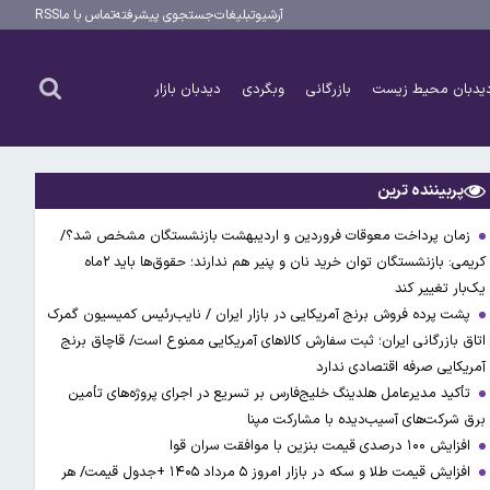
آرشیو
تبلیغات
جستجوی پیشرفته
تماس با ما
RSS
یدبان محیط زیست
بازرگانی
وبگردی
دیدبان بازار
پربیننده ترین
زمان پرداخت معوقات فروردین و اردیبهشت بازنشستگان مشخص شد؟/
کریمی: بازنشستگان توان خرید نان و پنیر هم ندارند؛ حقوق‌ها باید ۲ماه
یک‌بار تغییر کند
پشت پرده فروش برنج آمریکایی در بازار ایران / نایب‌رئیس کمیسیون گمرک
اتاق بازرگانی ایران؛ ثبت سفارش کالاهای آمریکایی ممنوع است/ قاچاق برنج
آمریکایی صرفه اقتصادی ندارد
تأکید مدیرعامل هلدینگ خلیج‌فارس بر تسریع در اجرای پروژه‌های تأمین
برق شرکت‌های آسیب‌دیده با مشارکت مپنا
افزایش ۱۰۰ درصدی قیمت بنزین با موافقت سران قوا
افزایش قیمت طلا و سکه در بازار امروز ۵ مرداد ۱۴۰۵ +جدول قیمت/ هر