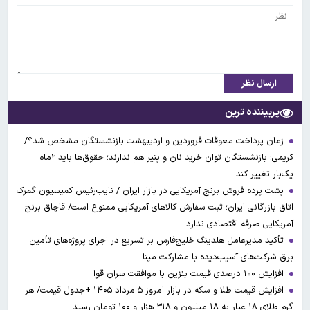
ارسال نظر
پربیننده ترین
زمان پرداخت معوقات فروردین و اردیبهشت بازنشستگان مشخص شد؟/
کریمی: بازنشستگان توان خرید نان و پنیر هم ندارند؛ حقوق‌ها باید ۲ماه
یک‌بار تغییر کند
پشت پرده فروش برنج آمریکایی در بازار ایران / نایب‌رئیس کمیسیون گمرک
اتاق بازرگانی ایران؛ ثبت سفارش کالاهای آمریکایی ممنوع است/ قاچاق برنج
آمریکایی صرفه اقتصادی ندارد
تأکید مدیرعامل هلدینگ خلیج‌فارس بر تسریع در اجرای پروژه‌های تأمین
برق شرکت‌های آسیب‌دیده با مشارکت مپنا
افزایش ۱۰۰ درصدی قیمت بنزین با موافقت سران قوا
افزایش قیمت طلا و سکه در بازار امروز ۵ مرداد ۱۴۰۵ +جدول قیمت/ هر
گرم طلای ۱۸ عیار به ۱۸ میلیون و ۳۱۸ هزار و ۱۰۰ تومان رسید