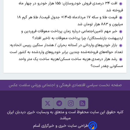
افت ۳۴ درصدی فروش خودروسازان؛ ۱۵۵ هزار خودرو در چهار ماه
فروخته شد
قیمت طلا و سکه ۱۷ مردادماه ۱۴۰۵+ جدول قیمت/ طلا هر گرم ۱۸
میلیون و ۸۸۳ هزار تومان شد
خبر مهم تامین‌اجتماعی درباره زمان پرداخت معوقات فروردین و
اردیبهشت بازنشستگان/ چرا پرداخت معوقات به تاخیر افتاد؟
بازار خودروهای وارداتی در آستانه بحران / هشدار سنگین رییس اتحادیه:
تعداد حواله‌های فروخته‌شده چندین برابر خودروهای واردشده به کشور است
رشد هزار درصدی هزینه ساخت مسکن/هزینه ساخت یک متر واحد
مسکونی چقدر است؟
صفحه نخست
سیاسی
اقتصادی
فرهنگی و اجتماعی
ورزشی
سلامت
عکس
کلیه حقوق این سایت محفوظ است و متعلق به وبسایت خبری دیدبان ایران
میباشد
طراحی سایت خبری و خبرگزاری آسام