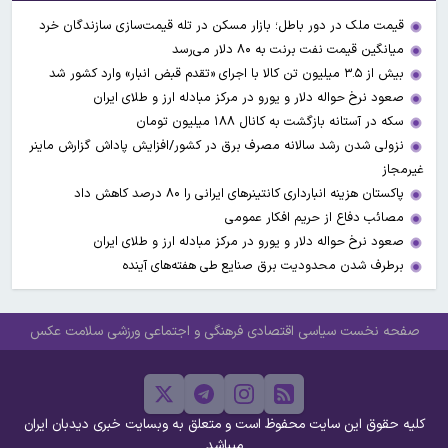
قیمت ملک در دور باطل؛ بازار مسکن در تله قیمت‌سازی سازندگان خرد
میانگین قیمت نفت برنت به ۸۰ دلار می‌رسد
بیش از ۳.۵ میلیون تن کالا با اجرای «تقدم قبض انبار» وارد کشور شد
صعود نرخ حواله دلار و یورو در مرکز مبادله ارز و طلای ایران
سکه در آستانه بازگشت به کانال ۱۸۸ میلیون تومان
نزولی شدن رشد سالانه مصرف برق در کشور/افزایش پاداش گزارش ماینر
غیرمجاز
پاکستان هزینه انبارداری کانتینرهای ایرانی را ۸۰ درصد کاهش داد
مصائب دفاع از حریم افکار عمومی
صعود نرخ حواله دلار و یورو در مرکز مبادله ارز و طلای ایران
برطرف شدن محدودیت‌ برق صنایع طی هفته‌های آینده
صفحه نخست
سیاسی
اقتصادی
فرهنگی و اجتماعی
ورزشی
سلامت
عکس
کلیه حقوق این سایت محفوظ است و متعلق به وبسایت خبری دیدبان ایران
میباشد