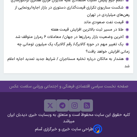
اعلام جرم پلیس امنیت اقتصادی علیه مدیران فراری آهنگری تراکتورسازی
شکست سناریوی تکراری قیمت‌گذاری دستوری در بازار اجاره/رونمایی از
رهن‌های میلیاردی در تهران
قیمت نفت صعودی ماند
طلا در مسیر ثبت بالاترین افزایش قیمت هفته
آخرین وضعیت بازار رمزارزها در جهان/ معاملات ۶ رمزارز متوقف شد
یک تغییر مهم در حوزه کالابرگ/ رقم کالابرگ یک میلیون تومانی چه
زمانی افزایش خواهد یافت؟
هشدار به مالکان درباره تخلیه مستاجران / شرایط جدید تمدید اجاره اعلام
شد
صفحه نخست
سیاسی
اقتصادی
فرهنگی و اجتماعی
ورزشی
سلامت
عکس
کلیه حقوق این سایت محفوظ است و متعلق به وبسایت خبری دیدبان ایران
میباشد
طراحی سایت خبری و خبرگزاری آسام