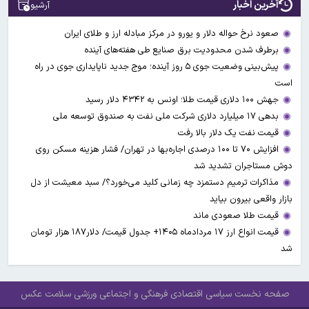
آخرین اخبار
آرشیو
صعود نرخ حواله دلار و یورو در مرکز مبادله ارز و طلای ایران
برطرف شدن محدودیت‌ برق صنایع طی هفته‌های آینده
پیش‌بینی وضعیت جوی ۵ روز آینده؛ موج جدید ناپایداری جوی در راه
است
جهش ۱۰۰ دلاری قیمت طلا؛ اونس به ۴۳۴۲ دلار رسید
بدهی ۱۷ میلیارد دلاری شرکت ملی نفت به صندوق توسعه ملی
قیمت نفت یک دلار بالا رفت
افزایش ۷۰ تا ۱۰۰ درصدی اجاره‌بها در تهران/ فشار هزینه مسکن روی
دوش مستاجران تشدید شد
مذاکرات ترمیم دستمزد چه زمانی کلید می‌خورد؟/ سبد معیشت از دل
بازار واقعی بیرون بیاید
قیمت طلا صعودی ماند
قیمت انواع ارز ۱۷ مردادماه ۱۴۰۵+ جدول قیمت/ دلار۱۸۷ هزار تومان
شد
صفحه نخست
سیاسی
اقتصادی
فرهنگی و اجتماعی
ورزشی
سلامت
عکس