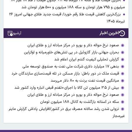
آخرین قیمت طلا و سکه ۲۷ تیرماه ۱۴۰۵+ جدول قیمت / طلا ۱۸ عیار ۱۸
میلیون و ۷۹۵ هزار تومان و سکه ۱۸۸ میلیون و ۵۰۰ هزار تومان شد
بزرگ‌ترین کاهش قیمت طلا رقم خورد/ قیمت جدید طلای جهانی امروز ۲۶
تیرماه ۱۴۰۵
آخرین اخبار
آرشیو
صعود نرخ حواله دلار و یورو در مرکز مبادله ارز و طلای ایران
بحران جهانی بازار گازوئیل در پی تنش‌های خاورمیانه و اوکراین
گزارش تحلیلی کیفیت گندم ایران اعلام شد
بدهی ۱۷ میلیارد دلاری شرکت ملی نفت به صندوق توسعه ملی
قیمت ملک در دور باطل؛ بازار مسکن در تله قیمت‌سازی سازندگان خرد
میانگین قیمت نفت برنت به ۸۰ دلار می‌رسد
بیش از ۳.۵ میلیون تن کالا با اجرای «تقدم قبض انبار» وارد کشور شد
صعود نرخ حواله دلار و یورو در مرکز مبادله ارز و طلای ایران
سکه در آستانه بازگشت به کانال ۱۸۸ میلیون تومان
نزولی شدن رشد سالانه مصرف برق در کشور/افزایش پاداش گزارش ماینر
غیرمجاز