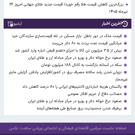
بزرگ‌ترین کاهش قیمت طلا رقم خورد/ قیمت جدید طلای جهانی امروز ۲۶
تیرماه ۱۴۰۵
آخرین اخبار
آرشیو
قیمت ملک در دور باطل؛ بازار مسکن در تله قیمت‌سازی سازندگان خرد
میانگین قیمت نفت برنت به ۸۰ دلار می‌رسد
بیش از ۳.۵ میلیون تن کالا با اجرای «تقدم قبض انبار» وارد کشور شد
صعود نرخ حواله دلار و یورو در مرکز مبادله ارز و طلای ایران
سکه در آستانه بازگشت به کانال ۱۸۸ میلیون تومان
نزولی شدن رشد سالانه مصرف برق در کشور/افزایش پاداش گزارش ماینر
غیرمجاز
پاکستان هزینه انبارداری کانتینرهای ایرانی را ۸۰ درصد کاهش داد
مصائب دفاع از حریم افکار عمومی
صعود نرخ حواله دلار و یورو در مرکز مبادله ارز و طلای ایران
برطرف شدن محدودیت‌ برق صنایع طی هفته‌های آینده
صفحه نخست
سیاسی
اقتصادی
فرهنگی و اجتماعی
ورزشی
سلامت
عکس