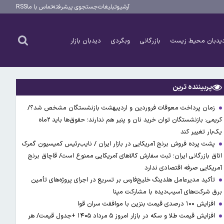
آرشیو
تبلیغات
جستجوی پیشرفته
تماس با ما
RSS
یدبان محیط زیست
بازرگانی
وبگردی
دیدبان بازار
پربیننده ترین
زمان پرداخت معوقات فروردین و اردیبهشت بازنشستگان مشخص شد؟/
کریمی: بازنشستگان توان خرید نان و پنیر هم ندارند؛ حقوق‌ها باید ۲ماه
یک‌بار تغییر کند
پشت پرده فروش برنج آمریکایی در بازار ایران / نایب‌رئیس کمیسیون گمرک
اتاق بازرگانی ایران؛ ثبت سفارش کالاهای آمریکایی ممنوع است/ قاچاق برنج
آمریکایی صرفه اقتصادی ندارد
تأکید مدیرعامل هلدینگ خلیج‌فارس بر تسریع در اجرای پروژه‌های تأمین
برق شرکت‌های آسیب‌دیده با مشارکت مپنا
افزایش ۱۰۰ درصدی قیمت بنزین با موافقت سران قوا
افزایش قیمت طلا و سکه در بازار امروز ۵ مرداد ۱۴۰۵ +جدول قیمت/ هر