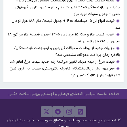
سابقه خدمت برخی کارکنان برای بازنشستگی افزایش می‌یابد/ قانون
جدید سن بازنشستگی ۱۴۰۵؛ تغییرات مهم برای مردان، زنان و گروههای
خاص + جدول سنوات مورد نیاز
قیمت انواع ارز ۱۵ مردادماه ۱۴۰۵+ جدول قیمت/ دلار ۱۸۸ هزار تومان
شد
آخرین قیمت طلا و سکه ۱۵ مردادماه ۱۴۰۵+جدول قیمت/ طلا هر گرم ۱۸
میلیون و ۶۱۸ هزار تومان شد
جزییات جدید از پرداخت معوقات فروردین و اردیبهشت بازنشستگان/
بالاخره زمان پرداخت معوقات مشخص شد؟
قیمت مرغ از نیمه مرداد تغییر می‌کند/ رقم جدید قیمت مرغ اعلام شد
خبر مهم برای دریافت‌کنندگان کالابرگ الکترونیکی/ حساب این گروه شارژ
شد/ فرآیند واریز کالابرگ تغییر کرد
صفحه نخست
سیاسی
اقتصادی
فرهنگی و اجتماعی
ورزشی
سلامت
عکس
کلیه حقوق این سایت محفوظ است و متعلق به وبسایت خبری دیدبان ایران
میباشد