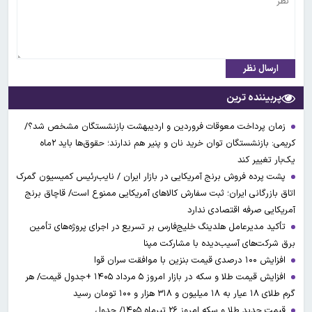
ارسال نظر
پربیننده ترین
زمان پرداخت معوقات فروردین و اردیبهشت بازنشستگان مشخص شد؟/
کریمی: بازنشستگان توان خرید نان و پنیر هم ندارند؛ حقوق‌ها باید ۲ماه
یک‌بار تغییر کند
پشت پرده فروش برنج آمریکایی در بازار ایران / نایب‌رئیس کمیسیون گمرک
اتاق بازرگانی ایران؛ ثبت سفارش کالاهای آمریکایی ممنوع است/ قاچاق برنج
آمریکایی صرفه اقتصادی ندارد
تأکید مدیرعامل هلدینگ خلیج‌فارس بر تسریع در اجرای پروژه‌های تأمین
برق شرکت‌های آسیب‌دیده با مشارکت مپنا
افزایش ۱۰۰ درصدی قیمت بنزین با موافقت سران قوا
افزایش قیمت طلا و سکه در بازار امروز ۵ مرداد ۱۴۰۵ +جدول قیمت/ هر
گرم طلای ۱۸ عیار به ۱۸ میلیون و ۳۱۸ هزار و ۱۰۰ تومان رسید
قیمت جدید طلا و سکه امروز ۲۶ تیرماه ۱۴۰۵/ جدول