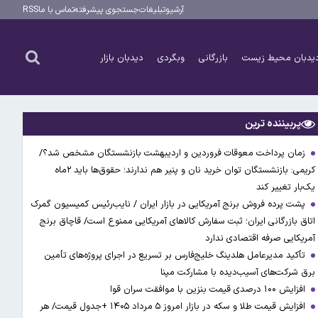
آرشیو
تبلیغات
جستجوی پیشرفته
تماس با ما
RSS
یدبان محیط زیست
بازرگانی
وبگردی
دیدبان بازار
پربیننده ترین
زمان پرداخت معوقات فروردین و اردیبهشت بازنشستگان مشخص شد؟/
کریمی: بازنشستگان توان خرید نان و پنیر هم ندارند؛ حقوق‌ها باید ۲ماه
یک‌بار تغییر کند
پشت پرده فروش برنج آمریکایی در بازار ایران / نایب‌رئیس کمیسیون گمرک
اتاق بازرگانی ایران؛ ثبت سفارش کالاهای آمریکایی ممنوع است/ قاچاق برنج
آمریکایی صرفه اقتصادی ندارد
تأکید مدیرعامل هلدینگ خلیج‌فارس بر تسریع در اجرای پروژه‌های تأمین
برق شرکت‌های آسیب‌دیده با مشارکت مپنا
افزایش ۱۰۰ درصدی قیمت بنزین با موافقت سران قوا
افزایش قیمت طلا و سکه در بازار امروز ۵ مرداد ۱۴۰۵ +جدول قیمت/ هر