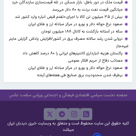
قیمت ملک در دور باطل؛ بازار مسکن در تله قیمت‌سازی سازندگان خرد
میانگین قیمت نفت برنت به ۸۰ دلار می‌رسد
بیش از ۳.۵ میلیون تن کالا با اجرای «تقدم قبض انبار» وارد کشور شد
صعود نرخ حواله دلار و یورو در مرکز مبادله ارز و طلای ایران
سکه در آستانه بازگشت به کانال ۱۸۸ میلیون تومان
نزولی شدن رشد سالانه مصرف برق در کشور/افزایش پاداش گزارش ماینر
غیرمجاز
پاکستان هزینه انبارداری کانتینرهای ایرانی را ۸۰ درصد کاهش داد
مصائب دفاع از حریم افکار عمومی
صعود نرخ حواله دلار و یورو در مرکز مبادله ارز و طلای ایران
برطرف شدن محدودیت‌ برق صنایع طی هفته‌های آینده
صفحه نخست
سیاسی
اقتصادی
فرهنگی و اجتماعی
ورزشی
سلامت
عکس
کلیه حقوق این سایت محفوظ است و متعلق به وبسایت خبری دیدبان ایران
میباشد