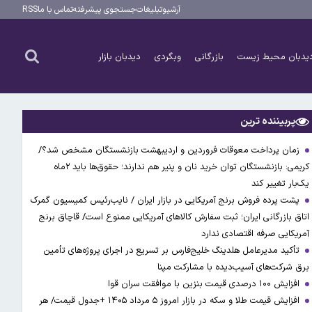
آرشیو
تبلیغات
جستجوی پیشرفته
تماس با ما
RSS
یدبان محیط زیست
بازرگانی
وبگردی
دیدبان بازار
پربیننده ترین
زمان پرداخت معوقات فروردین و اردیبهشت بازنشستگان مشخص شد؟/
کریمی: بازنشستگان توان خرید نان و پنیر هم ندارند؛ حقوق‌ها باید ۲ماه
یک‌بار تغییر کند
پشت پرده فروش برنج آمریکایی در بازار ایران / نایب‌رئیس کمیسیون گمرک
اتاق بازرگانی ایران؛ ثبت سفارش کالاهای آمریکایی ممنوع است/ قاچاق برنج
آمریکایی صرفه اقتصادی ندارد
تأکید مدیرعامل هلدینگ خلیج‌فارس بر تسریع در اجرای پروژه‌های تأمین
برق شرکت‌های آسیب‌دیده با مشارکت مپنا
افزایش ۱۰۰ درصدی قیمت بنزین با موافقت سران قوا
افزایش قیمت طلا و سکه در بازار امروز ۵ مرداد ۱۴۰۵ +جدول قیمت/ هر