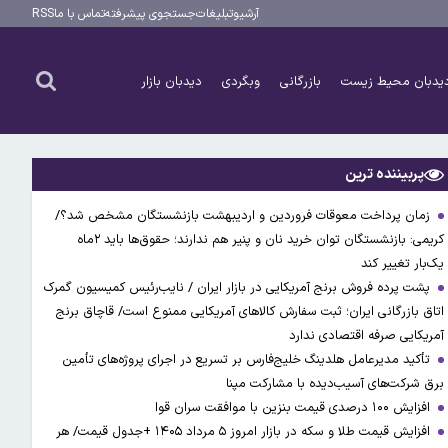
آرشیو
تبلیغات
جستجوی پیشرفته
تماس با ما
RSS
یدبان محیط زیست
بازرگانی
وبگردی
دیدبان بازار
پربیننده ترین
زمان پرداخت معوقات فروردین و اردیبهشت بازنشستگان مشخص شد؟/
کریمی: بازنشستگان توان خرید نان و پنیر هم ندارند؛ حقوق‌ها باید ۲ماه
یک‌بار تغییر کند
پشت پرده فروش برنج آمریکایی در بازار ایران / نایب‌رئیس کمیسیون گمرک
اتاق بازرگانی ایران؛ ثبت سفارش کالاهای آمریکایی ممنوع است/ قاچاق برنج
آمریکایی صرفه اقتصادی ندارد
تأکید مدیرعامل هلدینگ خلیج‌فارس بر تسریع در اجرای پروژه‌های تأمین
برق شرکت‌های آسیب‌دیده با مشارکت مپنا
افزایش ۱۰۰ درصدی قیمت بنزین با موافقت سران قوا
افزایش قیمت طلا و سکه در بازار امروز ۵ مرداد ۱۴۰۵ +جدول قیمت/ هر