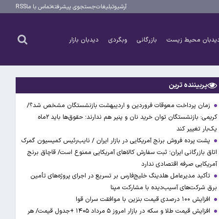
آرشیو
تبلیغات
جستجوی پیشرفته
تماس با ما
RSS
یدبان محیط زیست
بازرگانی
وبگردی
دیدبان بازار
پربیننده ترین
زمان پرداخت معوقات فروردین و اردیبهشت بازنشستگان مشخص شد؟/
کریمی: بازنشستگان توان خرید نان و پنیر هم ندارند؛ حقوق‌ها باید ۲ماه
یک‌بار تغییر کند
پشت پرده فروش برنج آمریکایی در بازار ایران / نایب‌رئیس کمیسیون گمرک
اتاق بازرگانی ایران؛ ثبت سفارش کالاهای آمریکایی ممنوع است/ قاچاق برنج
آمریکایی صرفه اقتصادی ندارد
تأکید مدیرعامل هلدینگ خلیج‌فارس بر تسریع در اجرای پروژه‌های تأمین
برق شرکت‌های آسیب‌دیده با مشارکت مپنا
افزایش ۱۰۰ درصدی قیمت بنزین با موافقت سران قوا
افزایش قیمت طلا و سکه در بازار امروز ۵ مرداد ۱۴۰۵ +جدول قیمت/ هر