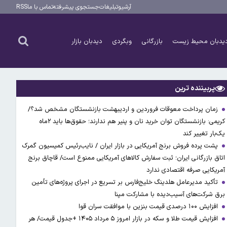
آرشیو
تبلیغات
جستجوی پیشرفته
تماس با ما
RSS
یدبان محیط زیست
بازرگانی
وبگردی
دیدبان بازار
پربیننده ترین
زمان پرداخت معوقات فروردین و اردیبهشت بازنشستگان مشخص شد؟/
کریمی: بازنشستگان توان خرید نان و پنیر هم ندارند؛ حقوق‌ها باید ۲ماه
یک‌بار تغییر کند
پشت پرده فروش برنج آمریکایی در بازار ایران / نایب‌رئیس کمیسیون گمرک
اتاق بازرگانی ایران؛ ثبت سفارش کالاهای آمریکایی ممنوع است/ قاچاق برنج
آمریکایی صرفه اقتصادی ندارد
تأکید مدیرعامل هلدینگ خلیج‌فارس بر تسریع در اجرای پروژه‌های تأمین
برق شرکت‌های آسیب‌دیده با مشارکت مپنا
افزایش ۱۰۰ درصدی قیمت بنزین با موافقت سران قوا
افزایش قیمت طلا و سکه در بازار امروز ۵ مرداد ۱۴۰۵ +جدول قیمت/ هر