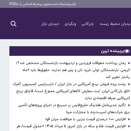
آرشیو
تبلیغات
جستجوی پیشرفته
تماس با ما
RSS
یدبان محیط زیست
بازرگانی
وبگردی
دیدبان بازار
پربیننده ترین
زمان پرداخت معوقات فروردین و اردیبهشت بازنشستگان مشخص شد؟/
کریمی: بازنشستگان توان خرید نان و پنیر هم ندارند؛ حقوق‌ها باید ۲ماه
یک‌بار تغییر کند
پشت پرده فروش برنج آمریکایی در بازار ایران / نایب‌رئیس کمیسیون گمرک
اتاق بازرگانی ایران؛ ثبت سفارش کالاهای آمریکایی ممنوع است/ قاچاق برنج
آمریکایی صرفه اقتصادی ندارد
تأکید مدیرعامل هلدینگ خلیج‌فارس بر تسریع در اجرای پروژه‌های تأمین
برق شرکت‌های آسیب‌دیده با مشارکت مپنا
افزایش ۱۰۰ درصدی قیمت بنزین با موافقت سران قوا
افزایش قیمت طلا و سکه در بازار امروز ۵ مرداد ۱۴۰۵ +جدول قیمت/ هر