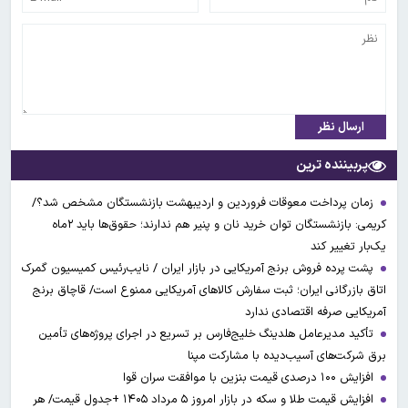
ارسال نظر
پربیننده ترین
زمان پرداخت معوقات فروردین و اردیبهشت بازنشستگان مشخص شد؟/
کریمی: بازنشستگان توان خرید نان و پنیر هم ندارند؛ حقوق‌ها باید ۲ماه
یک‌بار تغییر کند
پشت پرده فروش برنج آمریکایی در بازار ایران / نایب‌رئیس کمیسیون گمرک
اتاق بازرگانی ایران؛ ثبت سفارش کالاهای آمریکایی ممنوع است/ قاچاق برنج
آمریکایی صرفه اقتصادی ندارد
تأکید مدیرعامل هلدینگ خلیج‌فارس بر تسریع در اجرای پروژه‌های تأمین
برق شرکت‌های آسیب‌دیده با مشارکت مپنا
افزایش ۱۰۰ درصدی قیمت بنزین با موافقت سران قوا
افزایش قیمت طلا و سکه در بازار امروز ۵ مرداد ۱۴۰۵ +جدول قیمت/ هر