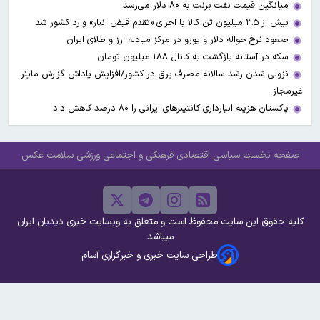
میانگین قیمت نفت برنت به ۸۰ دلار می‌رسد
بیش از ۳.۵ میلیون تن کالا با اجرای «تقدم قبض انبار» وارد کشور شد
صعود نرخ حواله دلار و یورو در مرکز مبادله ارز و طلای ایران
سکه در آستانه بازگشت به کانال ۱۸۸ میلیون تومان
نزولی شدن رشد سالانه مصرف برق در کشور/افزایش پاداش گزارش ماینر
غیرمجاز
پاکستان هزینه انبارداری کانتینرهای ایرانی را ۸۰ درصد کاهش داد
صفحه نخست
سیاسی
اقتصادی
فرهنگی و اجتماعی
ورزشی
سلامت
عکس
کلیه حقوق این سایت محفوظ است و متعلق به وبسایت خبری دیدبان ایران
میباشد
طراحی سایت خبری و خبرگزاری آسام