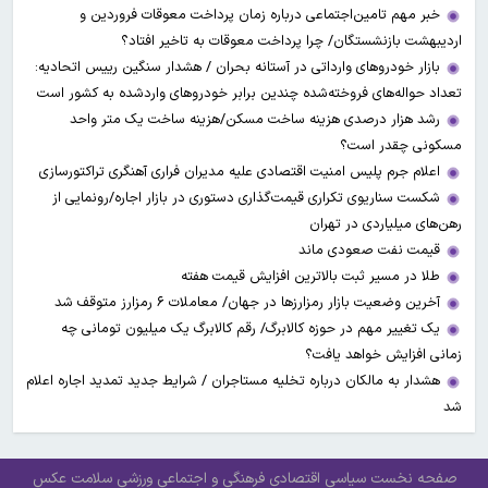
خبر مهم تامین‌اجتماعی درباره زمان پرداخت معوقات فروردین و
اردیبهشت بازنشستگان/ چرا پرداخت معوقات به تاخیر افتاد؟
بازار خودروهای وارداتی در آستانه بحران / هشدار سنگین رییس اتحادیه:
تعداد حواله‌های فروخته‌شده چندین برابر خودروهای واردشده به کشور است
رشد هزار درصدی هزینه ساخت مسکن/هزینه ساخت یک متر واحد
مسکونی چقدر است؟
اعلام جرم پلیس امنیت اقتصادی علیه مدیران فراری آهنگری تراکتورسازی
شکست سناریوی تکراری قیمت‌گذاری دستوری در بازار اجاره/رونمایی از
رهن‌های میلیاردی در تهران
قیمت نفت صعودی ماند
طلا در مسیر ثبت بالاترین افزایش قیمت هفته
آخرین وضعیت بازار رمزارزها در جهان/ معاملات ۶ رمزارز متوقف شد
یک تغییر مهم در حوزه کالابرگ/ رقم کالابرگ یک میلیون تومانی چه
زمانی افزایش خواهد یافت؟
هشدار به مالکان درباره تخلیه مستاجران / شرایط جدید تمدید اجاره اعلام
شد
صفحه نخست
سیاسی
اقتصادی
فرهنگی و اجتماعی
ورزشی
سلامت
عکس