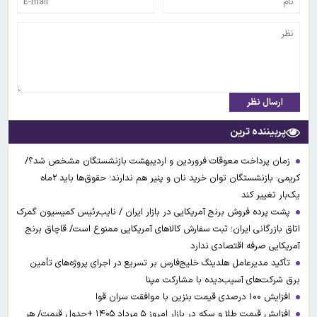
ارسال نظر
پربیننده ترین
زمان پرداخت معوقات فروردین و اردیبهشت بازنشستگان مشخص شد؟/
کریمی: بازنشستگان توان خرید نان و پنیر هم ندارند؛ حقوق‌ها باید ۲ماه
یک‌بار تغییر کند
پشت پرده فروش برنج آمریکایی در بازار ایران / نایب‌رئیس کمیسیون گمرک
اتاق بازرگانی ایران؛ ثبت سفارش کالاهای آمریکایی ممنوع است/ قاچاق برنج
آمریکایی صرفه اقتصادی ندارد
تأکید مدیرعامل هلدینگ خلیج‌فارس بر تسریع در اجرای پروژه‌های تأمین
برق شرکت‌های آسیب‌دیده با مشارکت مپنا
افزایش ۱۰۰ درصدی قیمت بنزین با موافقت سران قوا
افزایش قیمت طلا و سکه در بازار امروز ۵ مرداد ۱۴۰۵ +جدول قیمت/ هر