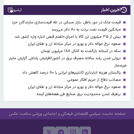
آخرین اخبار
آرشیو
قیمت ملک در دور باطل؛ بازار مسکن در تله قیمت‌سازی سازندگان خرد
میانگین قیمت نفت برنت به ۸۰ دلار می‌رسد
بیش از ۳.۵ میلیون تن کالا با اجرای «تقدم قبض انبار» وارد کشور شد
صعود نرخ حواله دلار و یورو در مرکز مبادله ارز و طلای ایران
سکه در آستانه بازگشت به کانال ۱۸۸ میلیون تومان
نزولی شدن رشد سالانه مصرف برق در کشور/افزایش پاداش گزارش ماینر
غیرمجاز
پاکستان هزینه انبارداری کانتینرهای ایرانی را ۸۰ درصد کاهش داد
مصائب دفاع از حریم افکار عمومی
صعود نرخ حواله دلار و یورو در مرکز مبادله ارز و طلای ایران
برطرف شدن محدودیت‌ برق صنایع طی هفته‌های آینده
صفحه نخست
سیاسی
اقتصادی
فرهنگی و اجتماعی
ورزشی
سلامت
عکس