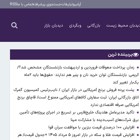
آرشیو
تبلیغات
جستجوی پیشرفته
تماس با ما
RSS
یدبان محیط زیست
بازرگانی
وبگردی
دیدبان بازار
پربیننده ترین
زمان پرداخت معوقات فروردین و اردیبهشت بازنشستگان مشخص شد؟/
کریمی: بازنشستگان توان خرید نان و پنیر هم ندارند؛ حقوق‌ها باید ۲ماه
یک‌بار تغییر کند
پشت پرده فروش برنج آمریکایی در بازار ایران / نایب‌رئیس کمیسیون گمرک
اتاق بازرگانی ایران؛ ثبت سفارش کالاهای آمریکایی ممنوع است/ قاچاق برنج
آمریکایی صرفه اقتصادی ندارد
تأکید مدیرعامل هلدینگ خلیج‌فارس بر تسریع در اجرای پروژه‌های تأمین
برق شرکت‌های آسیب‌دیده با مشارکت مپنا
افزایش ۱۰۰ درصدی قیمت بنزین با موافقت سران قوا
افزایش قیمت طلا و سکه در بازار امروز ۵ مرداد ۱۴۰۵ +جدول قیمت/ هر