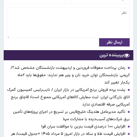
ارسال نظر
پربیننده ترین
زمان پرداخت معوقات فروردین و اردیبهشت بازنشستگان مشخص شد؟/
کریمی: بازنشستگان توان خرید نان و پنیر هم ندارند؛ حقوق‌ها باید ۲ماه
یک‌بار تغییر کند
پشت پرده فروش برنج آمریکایی در بازار ایران / نایب‌رئیس کمیسیون گمرک
اتاق بازرگانی ایران؛ ثبت سفارش کالاهای آمریکایی ممنوع است/ قاچاق برنج
آمریکایی صرفه اقتصادی ندارد
تأکید مدیرعامل هلدینگ خلیج‌فارس بر تسریع در اجرای پروژه‌های تأمین
برق شرکت‌های آسیب‌دیده با مشارکت مپنا
افزایش ۱۰۰ درصدی قیمت بنزین با موافقت سران قوا
افزایش قیمت طلا و سکه در بازار امروز ۵ مرداد ۱۴۰۵ +جدول قیمت/ هر