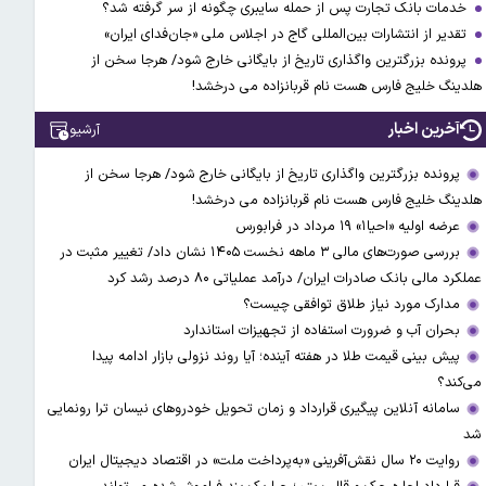
خدمات بانک تجارت پس از حمله سایبری چگونه از سر گرفته شد؟
تقدیر از انتشارات بین‌المللی گاج در اجلاس ملی «جان‌فدای ایران»
پرونده بزرگترین واگذاری تاریخ از بایگانی خارج شود/ هرجا سخن از
هلدینگ خلیج فارس هست نام قربانزاده می درخشد!
آخرین اخبار
آرشیو
پرونده بزرگترین واگذاری تاریخ از بایگانی خارج شود/ هرجا سخن از
هلدینگ خلیج فارس هست نام قربانزاده می درخشد!
عرضه اولیه «احیا۱» ۱۹ مرداد در فرابورس
بررسی صورت‌های مالی ۳ ماهه نخست ۱۴۰۵ نشان داد/ تغییر مثبت در
عملکرد مالی بانک صادرات ایران/ درآمد عملیاتی ۸۰ درصد رشد کرد
مدارک مورد نیاز طلاق توافقی چیست؟
بحران آب و ضرورت استفاده از تجهیزات استاندارد
پیش بینی قیمت طلا در هفته آینده؛ آیا روند نزولی بازار ادامه پیدا
می‌کند؟
سامانه آنلاین پیگیری قرارداد‌ و زمان تحویل خودرو‌های نیسان ترا رونمایی
شد
روایت ۲۰ سال نقش‌آفرینی «به‌پرداخت ملت» در اقتصاد دیجیتال ایران