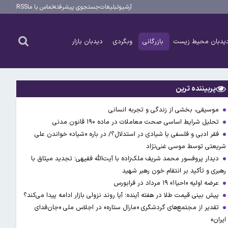
آرشیو
تبلیغات
جستجوی پیشرفته
تماس با ما
RSS
یدبان محیط زیست
بازرگانی
وبگردی
دیدبان بازار
پربیننده ترین
موسیقی، بخشی از زندگی و تجربه انسانی
تحلیل شرایط اساسی صحت معاملات در ماده ۱۹۰ قانون مدنی
فقر ادبی و فلسفی یا شیادی در استدلال؟/ در باره «شیاد» خواندن علی
شریعتی توسط موسی غنی‌نژاد
دیدار پروفسور محمد شریف ملک‌زاده با آیت‌الله فقیهی؛ تجدید میثاق با
رهبری و تأکید بر انتقام خون رهبر شهید
عرضه اولیه «احیا۱» ۱۹ مرداد در فرابورس
پیش بینی قیمت طلا در هفته آینده؛ آیا روند نزولی بازار ادامه پیدا می‌کند؟
تقدیر از مجتمع‌های گردشگری «مارال ستاره» در اجلاس ملی «جان‌فدای
ایران»