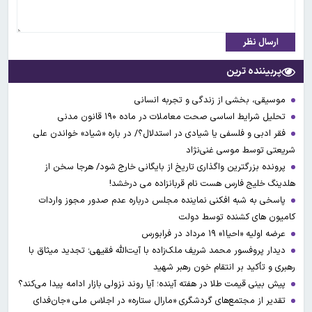
ارسال نظر
پربیننده ترین
موسیقی، بخشی از زندگی و تجربه انسانی
تحلیل شرایط اساسی صحت معاملات در ماده ۱۹۰ قانون مدنی
فقر ادبی و فلسفی یا شیادی در استدلال؟/ در باره «شیاد» خواندن علی
شریعتی توسط موسی غنی‌نژاد
پرونده بزرگترین واگذاری تاریخ از بایگانی خارج شود/ هرجا سخن از
هلدینگ خلیج فارس هست نام قربانزاده می درخشد!
پاسخی به شبه افکنی نماینده مجلس درباره عدم صدور مجوز واردات
کامیون های کشنده توسط دولت
عرضه اولیه «احیا۱» ۱۹ مرداد در فرابورس
دیدار پروفسور محمد شریف ملک‌زاده با آیت‌الله فقیهی؛ تجدید میثاق با
رهبری و تأکید بر انتقام خون رهبر شهید
پیش بینی قیمت طلا در هفته آینده؛ آیا روند نزولی بازار ادامه پیدا می‌کند؟
تقدیر از مجتمع‌های گردشگری «مارال ستاره» در اجلاس ملی «جان‌فدای