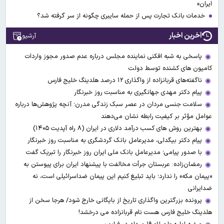
ایران»
خدمات بانک تجارت پس از حمله سایبری چگونه از سر گرفته شد؟
آخرین اخبار
آرشیو
پاسخی به شبه افکنی نماینده مجلس درباره عدم صدور مجوز واردات
کامیون های کشنده توسط دولت
ناگفته‌های قربانزاده از واگذاری ۱۲ درصد هلدینگ خلیج فارس
پیام دکتر مهدی جهانگیری به مناسبت روز خبرنگار
سلامت جنسی مردان در عصر سبک زندگی مدرن؛ آنچه پژوهش‌ها درباره
عوامل مؤثر بر کیفیت رابطه نشان می‌دهند
بهترین روش های کسب درآمد دلاری در ایران (۸ راه آپدیت ۱۴۰۵)
پیام دکتر بیگدلی، مدیرعامل بانک گردشگری به مناسبت روز خبرنگار
با صدور پیامی؛ مدیرعامل بانک ملی ایران روز خبرنگار را تبریک گفت
رمضان‌زاده: عربستان جرأت مخالفت با پیشنهاد ایران برای پیوستن به
«پیمان مکه» را ندارد؛ باید تبلیغ کنیم این پیمان ضداسرائیلی است، نه
ضدایرانی
پرونده بزرگترین واگذاری تاریخ از بایگانی خارج شود/ هرجا سخن از
هلدینگ خلیج فارس هست نام قربانزاده می درخشد!