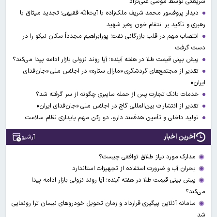
شریعتی توسط موسی غنی‌نژاد
دیدار پروفسور محمد شریف ملک‌زاده با آیت‌الله فقیهی؛ تجدید میثاق با
رهبری و تأکید بر انتقام خون رهبر شهید
انتصاب مهم در قلب بازرگانی نفت؛ پورابراهیم مجدداً سکان نیکو را در
دست گرفت
پیش بینی قیمت طلا در هفته آینده؛ آیا روند نزولی بازار ادامه پیدا می‌کند؟
تقدیر از مجتمع‌های گردشگری «مارال ستاره» در اجلاس ملی «جان‌فدای
ایران»
خدمات بانک تجارت پس از حمله سایبری چگونه از سر گرفته شد؟
تقدیر از انتشارات بین‌المللی گاج در اجلاس ملی «جان‌فدای ایران»
تولید داخلی و تأمین هدفمند دارو، دو رکن مهم پایداری نظام سلامت
آخرین اخبار
آرشیو
مدارک مورد نیاز طلاق توافقی چیست؟
بحران آب و ضرورت استفاده از تجهیزات استاندارد
پیش بینی قیمت طلا در هفته آینده؛ آیا روند نزولی بازار ادامه پیدا
می‌کند؟
سامانه آنلاین پیگیری قرارداد‌ و زمان تحویل خودرو‌های نیسان ترا رونمایی
شد