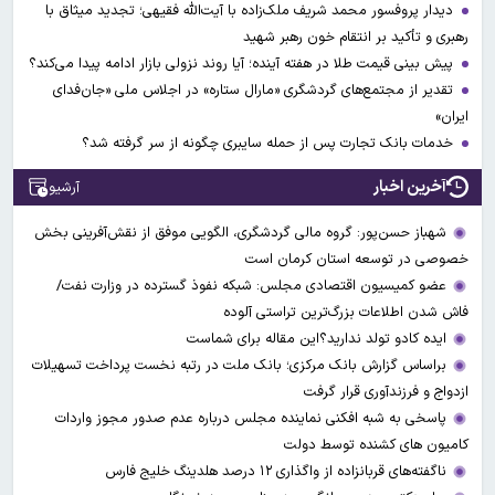
دیدار پروفسور محمد شریف ملک‌زاده با آیت‌الله فقیهی؛ تجدید میثاق با
رهبری و تأکید بر انتقام خون رهبر شهید
پیش بینی قیمت طلا در هفته آینده؛ آیا روند نزولی بازار ادامه پیدا می‌کند؟
تقدیر از مجتمع‌های گردشگری «مارال ستاره» در اجلاس ملی «جان‌فدای
ایران»
خدمات بانک تجارت پس از حمله سایبری چگونه از سر گرفته شد؟
آخرین اخبار
آرشیو
شهباز حسن‌پور: گروه مالی گردشگری، الگویی موفق از نقش‌آفرینی بخش
خصوصی در توسعه استان کرمان است
عضو کمیسیون اقتصادی مجلس: شبکه نفوذ گسترده در وزارت نفت/
فاش شدن اطلاعات بزرگ‌ترین تراستی‌ آلوده
ایده کادو تولد ندارید؟این مقاله برای شماست
براساس گزارش بانک مرکزی؛ بانک ملت در رتبه نخست پرداخت تسهیلات
ازدواج و فرزندآوری قرار گرفت
پاسخی به شبه افکنی نماینده مجلس درباره عدم صدور مجوز واردات
کامیون های کشنده توسط دولت
ناگفته‌های قربانزاده از واگذاری ۱۲ درصد هلدینگ خلیج فارس