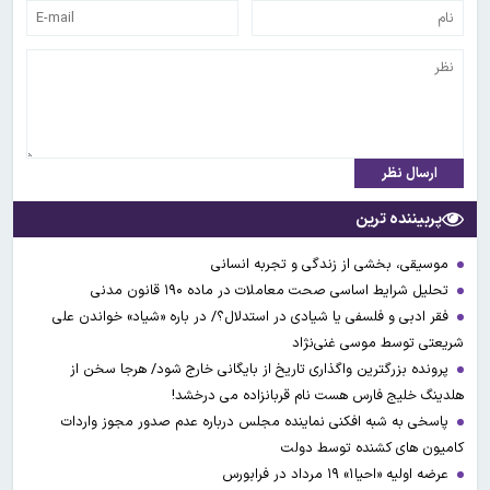
ارسال نظر
پربیننده ترین
موسیقی، بخشی از زندگی و تجربه انسانی
تحلیل شرایط اساسی صحت معاملات در ماده ۱۹۰ قانون مدنی
فقر ادبی و فلسفی یا شیادی در استدلال؟/ در باره «شیاد» خواندن علی
شریعتی توسط موسی غنی‌نژاد
پرونده بزرگترین واگذاری تاریخ از بایگانی خارج شود/ هرجا سخن از
هلدینگ خلیج فارس هست نام قربانزاده می درخشد!
پاسخی به شبه افکنی نماینده مجلس درباره عدم صدور مجوز واردات
کامیون های کشنده توسط دولت
عرضه اولیه «احیا۱» ۱۹ مرداد در فرابورس